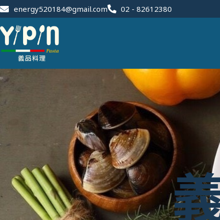
energy520184@gmail.com
02 - 82612380