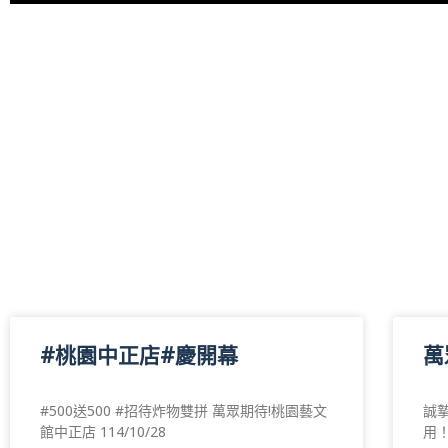
#桃園中正店#慶開幕
萬
#500送500 #招待炸物雙拼 萬眾期待!桃園藝文
誠
館中正店 114/10/28
用